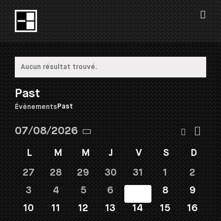
Passer
au
contenu
Aucun résultat trouvé.
Notice
Past
Past
Évènements
Navi
Recherch
07/08/2026
Recherc
Mois
de
Sélectionnez
et
Calendrier
vues
L
LUNDI
M
MARDI
M
MERCREDI
J
JEUDI
V
VENDREDI
S
SAMEDI
D
DIM
une
navigati
de
Évè
date.
de
Évènements
27
28
29
30
31
1
2
vues
Évèneme
3
4
5
6
7
8
9
10
11
12
13
14
15
16