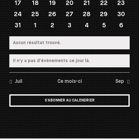
17
18
19
20
21
22
23
24
25
26
27
28
29
30
31
1
2
3
4
5
6
Aucun résultat trouvé.
Notice
Il n’y a pas d’évènements ce jour là.
Notice
Juil
Ce mois-ci
Sep
S’ABONNER AU CALENDRIER