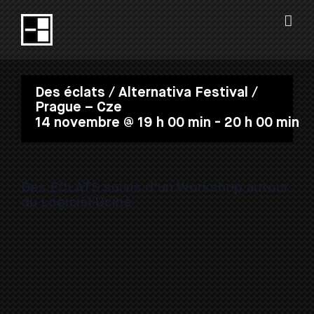
Passer
au
contenu
Des éclats / Alternativa Festival /
Prague – Cze
14 novembre @ 19 h 00 min
-
20 h 00 min
Des ÉCLATS suivis d’un Workshop autour
du Logiciel Usine