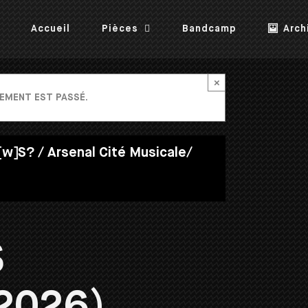
Accueil
Pièces
Bandcamp
Arch
×
EMENT EST PASSÉ.
[w]S? / Arsenal Cité Musicale/
S