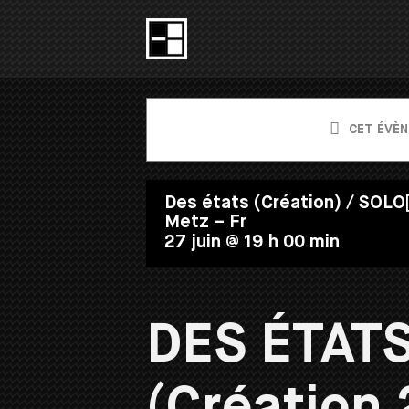
Passer
au
contenu
CET ÉVÈN
Des états (Création) / SOLO
Metz – Fr
27 juin @ 19 h 00 min
DES ÉTAT