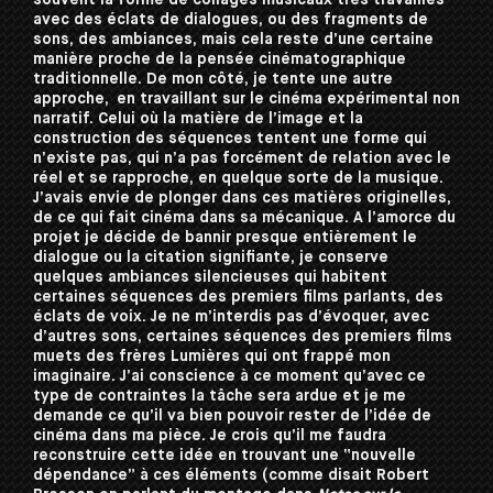
souvent la forme de collages musicaux très travaillés
avec des éclats de dialogues, ou des fragments de
sons, des ambiances, mais cela reste d’une certaine
manière proche de la pensée cinématographique
traditionnelle. De mon côté, je tente une autre
approche, en travaillant sur le cinéma expérimental non
narratif. Celui où la matière de l’image et la
construction des séquences tentent une forme qui
n’existe pas, qui n’a pas forcément de relation avec le
réel et se rapproche, en quelque sorte de la musique.
J’avais envie de plonger dans ces matières originelles,
de ce qui fait cinéma dans sa mécanique. A l’amorce du
projet je décide de bannir presque entièrement le
dialogue ou la citation signifiante, je conserve
quelques ambiances silencieuses qui habitent
certaines séquences des premiers films parlants, des
éclats de voix. Je ne m’interdis pas d’évoquer, avec
d’autres sons, certaines séquences des premiers films
muets des frères Lumières qui ont frappé mon
imaginaire. J’ai conscience à ce moment qu’avec ce
type de contraintes la tâche sera ardue et je me
demande ce qu’il va bien pouvoir rester de l’idée de
cinéma dans ma pièce. Je crois qu’il me faudra
reconstruire cette idée en trouvant une “nouvelle
dépendance” à ces éléments (comme disait Robert