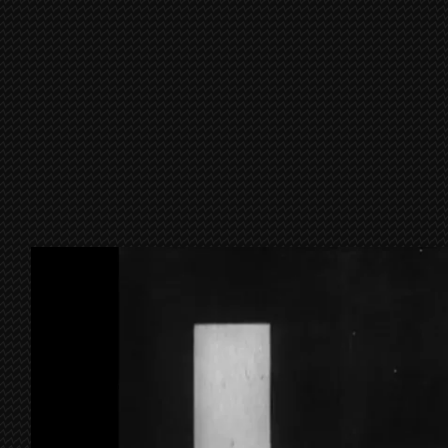
Rythme 21 de Hans Richter / 3′ 04s/ Muet © Centre