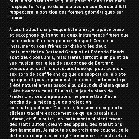
plus le son sera fort et que la position des sons dans
l’espace (à l’origine dans la pièce en son Surround 5.1)
respectera la position des formes géométriques sur
l’écran.
À ces traductions presque littérales, je rajoute piano
et saxophone qui sont les deux instruments frères que
j’ai décidés d’utiliser pour ce Hörspiel. Ces deux
instruments sont frères car d’abord les deux
instrumentistes Bertrand Gauguet et Frédéric Blondy
sont deux bons amis, mais frères surtout d’un point de
vue musical car le jeu de saxophone de Bertrand
possède ce souffle caractéristique qui peut se mêler
aux sons de souffle analogique du support de la piste
optique, et puis le piano est le premier instrument qui
à été naturellement associé au début du cinéma quand
il était encore muet. Et aussi, le jeu de piano de
Frédéric et ses préparations me permettra d’être
proche de la mécanique de projection
cinématographique. D’un côté, les sons de supports
allaient traduire exactement ce qui se passait sur
l’écran, et d’un autre, les instruments allaient tracer
des traits autour, créant des appuis, des transitions,
des harmonies. Je rajoutais une troisième couche, celle
de l’électronique, sans règle précise cette piste étant