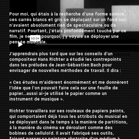
Pompidou
Pour moi, qui étais à la recherche d’une forme sonore,
ces carrés blancs et gris se déplaçant sur un fond noir
n’avaient absolument rien de spectaculaire ou de
narratif. Pourtant, j’étais profondément touché par ce
film, je ne sais pourquoi, j’y voyais se déployer une
pensée musicale.
J’apprendrais plus tard que sur les conseils d’un
compositeur Hans Richter a étudié les contrepoints
dans les préludes de Jean-Sébastien Bach pour
envisager de nouvelles méthodes de travail. Il dira :
« Ces études m’aidèrent énormément et me donnèrent
l’idée que l’on pouvait faire cela sur une feuille de
papier…aussi ai-je utilisé le papier comme un
instrument de musique ».
Richter travaillera sur ses rouleaux de papiers peints,
qui comportaient déjà tous les attributs du musical en
se déployant dans le temps à la manière de partitions,
à la manière du cinéma se déroulant comme des
bobines de celluloïd. Il avait fabriqué ses outils,