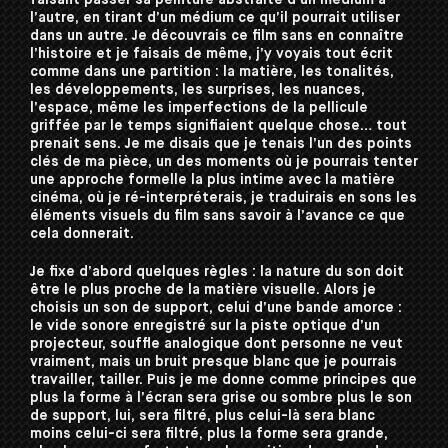
faisant passer sa peinture abstraite d’un médium à
l’autre, en tirant d’un médium ce qu’il pourrait utiliser
dans un autre. Je découvrais ce film sans en connaître
l’histoire et je faisais de même, j’y voyais tout écrit
comme dans une partition : la matière, les tonalités,
les développements, les surprises, les nuances,
l’espace, même les imperfections de la pellicule
griffée par le temps signifiaient quelque chose… tout
prenait sens. Je me disais que je tenais l’un des points
clés de ma pièce, un des moments où je pourrais tenter
une approche formelle la plus intime avec la matière
cinéma, où je ré-interpréterais, je traduirais en sons les
éléments visuels du film sans savoir à l’avance ce que
cela donnerait.
Je fixe d’abord quelques règles : la nature du son doit
être le plus proche de la matière visuelle. Alors je
choisis un son de support, celui d’une bande amorce :
le vide sonore enregistré sur la piste optique d’un
projecteur, souffle analogique dont personne ne veut
vraiment, mais un bruit presque blanc que je pourrais
travailler, tailler. Puis je me donne comme principes que
plus la forme à l’écran sera grise ou sombre plus le son
de support, lui, sera filtré, plus celui-là sera blanc
moins celui-ci sera filtré, plus la forme sera grande,