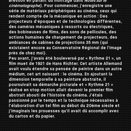
Bresson en parlant du montage dans
Notes sur le
cinématographe
). Pour commencer, j’enregistre une
série de matériaux périphériques au cinéma, ceux qui
rendent compte de la mécanique en action : Des
projecteurs d’époques et de technologies différentes,
des caméras mécaniques à ressorts ou électriques,
des bobineuses de films, des sons de pellicules, des
actions humaines de chargement de projecteurs, des
ambiances de cabines de projections 35 mm (qui
existaient encore au Conservatoire Régional de l’Image
près de chez moi).
Peu avant, j’avais été bouleversé par « Rythme 21 », un
film muet de 1921 de Hans Richter. Cet artiste Allemand
avait voulu étendre sa pensée de peintre dans un autre
médium, cet art naissant : le cinéma. En ajoutant la
dimension temporelle à sa peinture abstraite, il
poursuivait sa démarche picturale et « Rythme 21 »
réalisé en stop motion allait devenir le premier film
abstrait abouti de l’histoire du cinéma. J’étais
passionné par le temps et la technique nécessaires à
l’élaboration d’un tel film au début du 20ème siècle et
j’imaginais les prouesses qu’il avait dû accomplir avec
du carton et du papier.