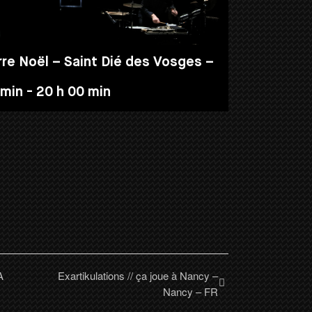
rre Noël – Saint Dié des Vosges –
 min
-
20 h 00 min
A
Exartikulations // ça joue à Nancy –
Nancy – FR