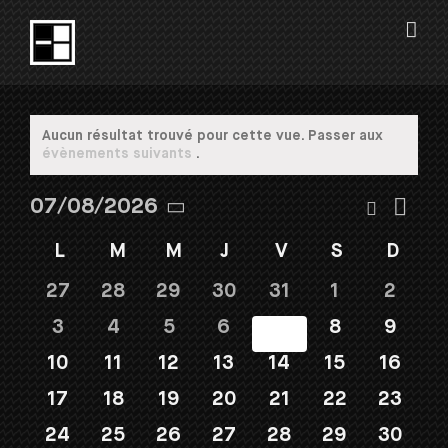
Passer
au
contenu
Aucun résultat trouvé pour cette vue. Passer aux
Notice
évènements suivants
.
Navi
Recherch
07/08/2026
Recherc
Mois
de
Sélectionnez
et
Calendrier
vues
L
LUNDI
M
MARDI
M
MERCREDI
J
JEUDI
V
VENDREDI
S
SAMEDI
D
DIM
une
navigati
de
Évè
date.
de
Évènements
27
28
29
30
31
1
2
vues
Évèneme
3
4
5
6
7
8
9
10
11
12
13
14
15
16
17
18
19
20
21
22
23
24
25
26
27
28
29
30