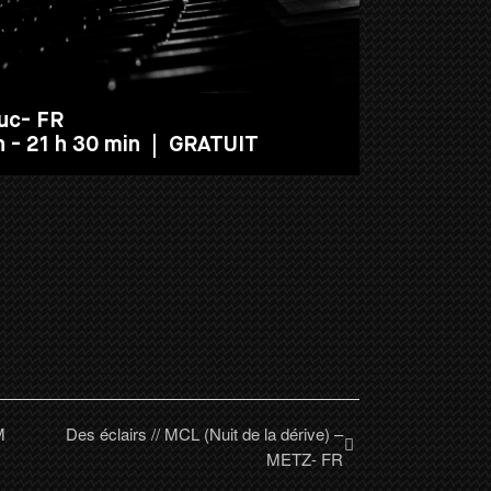
Duc- FR
n
-
21 h 30 min
|
GRATUIT
M
Des éclairs // MCL (Nuit de la dérive) –
METZ- FR